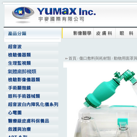
首頁
傷口敷料與耗材類
動物用面罩
/
/